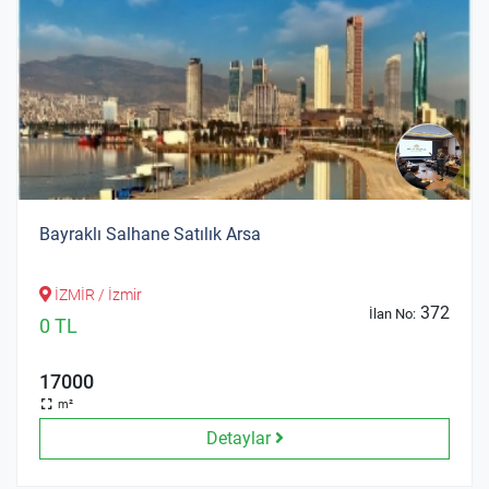
Bayraklı Salhane Satılık Arsa
İZMİR / İzmir
372
İlan No:
0 TL
17000
m²
Detaylar