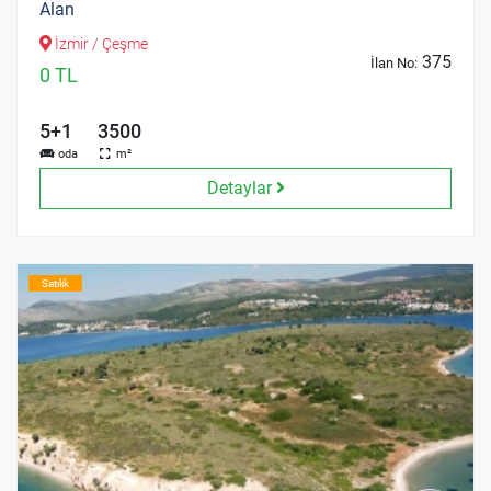
Alan
İzmir / Çeşme
375
İlan No:
0 TL
5+1
3500
oda
m²
Detaylar
Satılık