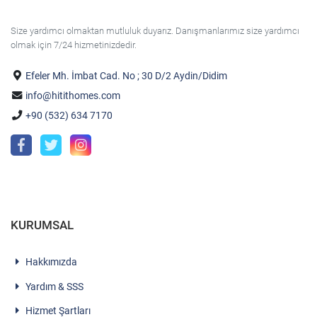
indir,warez
scripti
Size yardımcı olmaktan mutluluk duyarız. Danışmanlarımız size yardımcı
olmak için 7/24 hizmetinizdedir.
indir
,eskort
Efeler Mh. İmbat Cad. No ; 30 D/2 Aydin/Didim
scripti
info@hitithomes.com
indir,emlak
scripti
+90 (532) 634 7170
indir,php
script
indi
KURUMSAL
Hakkımızda
Yardım & SSS
Hizmet Şartları