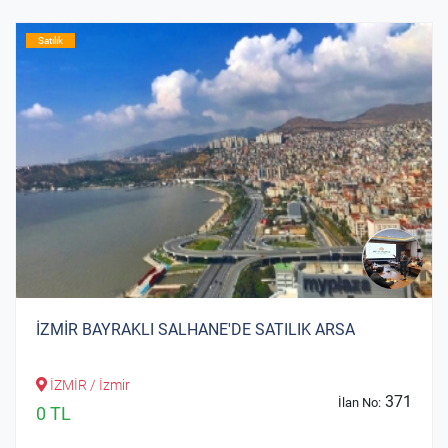
Satılık
İZMİR BAYRAKLI SALHANE'DE SATILIK ARSA
İZMİR / İzmir
371
İlan No:
0 TL