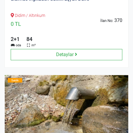
Didim / Altınkum
370
İlan No:
0 TL
2+1
84
oda
m²
Detaylar
Satılık