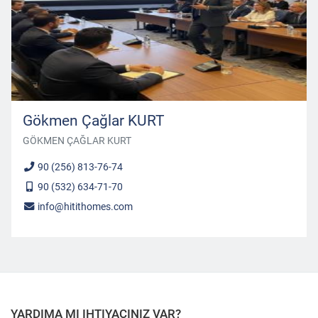
Gökmen Çağlar KURT
GÖKMEN ÇAĞLAR KURT
90 (256) 813-76-74
90 (532) 634-71-70
info@hitithomes.com
kurumsal
firma
YARDIMA MI IHTIYACINIZ VAR?
scripti