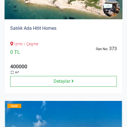
Satılık Ada Hitit Homes
İzmir / Çeşme
373
İlan No:
0 TL
400000
m²
Detaylar
Satılık