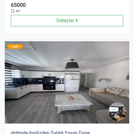
65000
m²
Detaylar
Satılık
didimde İngilizden Satılık Eşyalı Daire