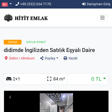
+90 (532) 634 7170
Danışman Giriş
SATILIK KONUT
SATILIK
didimde İngilizden Satılık Eşyalı Daire
Didim / Altınkum
Paylaş
Yazdır
0 TL
2+1
84 m²