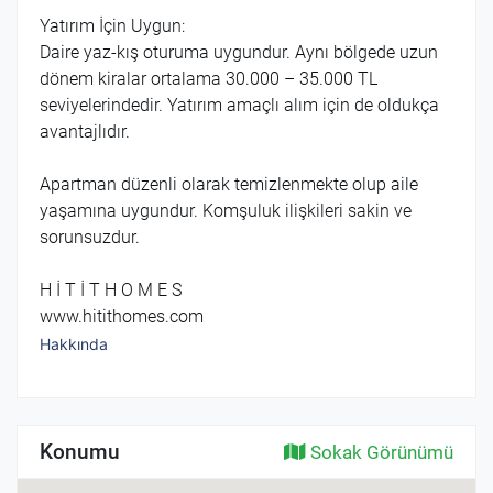
Yatırım İçin Uygun:
Daire yaz-kış oturuma uygundur. Aynı bölgede uzun
dönem kiralar ortalama 30.000 – 35.000 TL
seviyelerindedir. Yatırım amaçlı alım için de oldukça
avantajlıdır.
Apartman düzenli olarak temizlenmekte olup aile
yaşamına uygundur. Komşuluk ilişkileri sakin ve
sorunsuzdur.
H İ T İ T H O M E S
www.hitithomes.com
Hakkında
Konumu
Sokak Görünümü