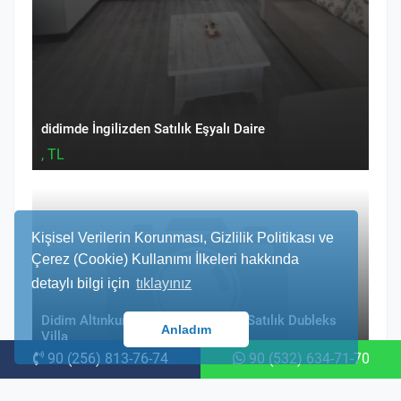
didimde İngilizden Satılık Eşyalı Daire
, TL
Kişisel Verilerin Korunması, Gizlilik Politikası ve
Çerez (Cookie) Kullanımı İlkeleri hakkında
detaylı bilgi için
tıklayınız
Didim Altınkum Çamlık Mevkiinde Satılık Dubleks
Anladım
Villa
90 (256) 813-76-74
90 (532) 634-71-70
, TL