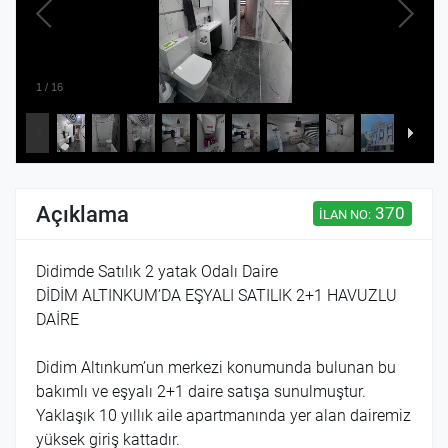
1
/
16
Açıklama
370
İLAN NO:
Didimde Satılık 2 yatak Odalı Daire
DİDİM ALTINKUM’DA EŞYALI SATILIK 2+1 HAVUZLU
DAİRE
Didim Altınkum’un merkezi konumunda bulunan bu
bakımlı ve eşyalı 2+1 daire satışa sunulmuştur.
Yaklaşık 10 yıllık aile apartmanında yer alan dairemiz
yüksek giriş kattadır.