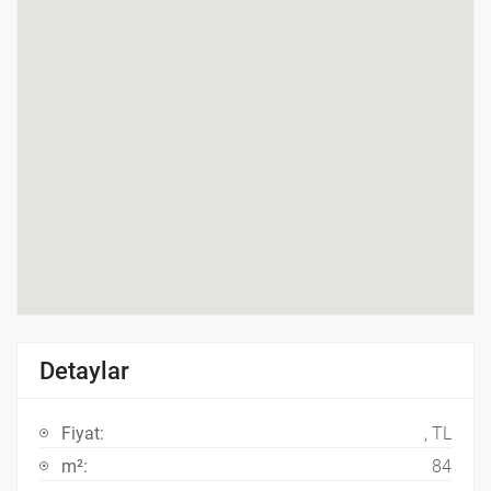
Detaylar
Fiyat:
, TL
m²:
84