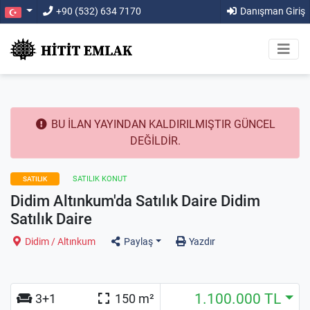
+90 (532) 634 7170
Danışman Giriş
BU İLAN YAYINDAN KALDIRILMIŞTIR GÜNCEL
DEĞİLDİR.
SATILIK KONUT
SATILIK
Didim Altınkum'da Satılık Daire Didim
Satılık Daire
Didim / Altınkum
Paylaş
Yazdır
1.100.000 TL
3+1
150 m²