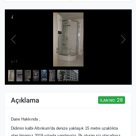
1
/
7
Açıklama
28
İLAN NO:
Daire Hakkında ;
Didimin kalbi Altınkum'da denize yaklaşık 15 metre uzaklıkta
olan binamız 2019 yılında yapılmıştır. İlk oturan siz olacağınız