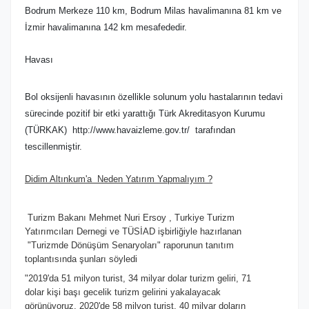
Bodrum Merkeze 110 km, Bodrum Milas havalimanına 81 km ve
İzmir havalimanına 142 km mesafededir.
Havası
Bol oksijenli havasının özellikle solunum yolu hastalarının tedavi
sürecinde pozitif bir etki yarattığı Türk Akreditasyon Kurumu
(TÜRKAK) http://www.havaizleme.gov.tr/ tarafından
tescillenmiştir.
Didim Altınkum'a Neden Yatırım Yapmalıyım ?
Turizm Bakanı Mehmet Nuri Ersoy , Turkiye Turizm
Yatırımcıları Dernegi ve TÜSİAD işbirliğiyle hazırlanan
"Turizmde Dönüşüm Senaryoları" raporunun tanıtım
toplantısında şunları söyledi
"2019'da 51 milyon turist, 34 milyar dolar turizm geliri, 71
dolar kişi başı gecelik turizm gelirini yakalayacak
görünüyoruz. 2020'de 58 milyon turist, 40 milyar doların