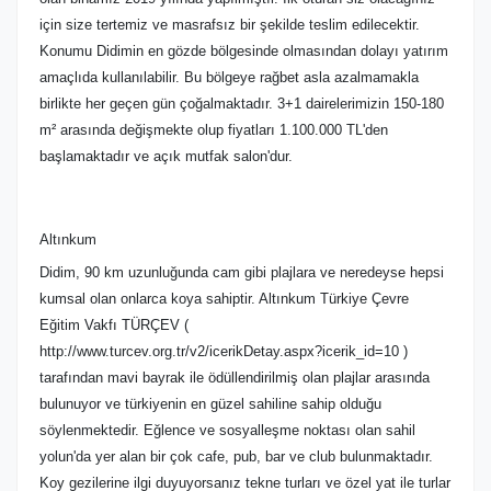
için size tertemiz ve masrafsız bir şekilde teslim edilecektir.
Konumu Didimin en gözde bölgesinde olmasından dolayı yatırım
amaçlıda kullanılabilir. Bu bölgeye rağbet asla azalmamakla
birlikte her geçen gün çoğalmaktadır. 3+1 dairelerimizin 150-180
m² arasında değişmekte olup fiyatları 1.100.000 TL'den
başlamaktadır ve açık mutfak salon'dur.
Altınkum
Didim, 90 km uzunluğunda cam gibi plajlara ve neredeyse hepsi
kumsal olan onlarca koya sahiptir. Altınkum Türkiye Çevre
Eğitim Vakfı TÜRÇEV (
http://www.turcev.org.tr/v2/icerikDetay.aspx?icerik_id=10 )
tarafından mavi bayrak ile ödüllendirilmiş olan plajlar arasında
bulunuyor ve türkiyenin en güzel sahiline sahip olduğu
söylenmektedir. Eğlence ve sosyalleşme noktası olan sahil
yolun'da yer alan bir çok cafe, pub, bar ve club bulunmaktadır.
Koy gezilerine ilgi duyuyorsanız tekne turları ve özel yat ile turlar