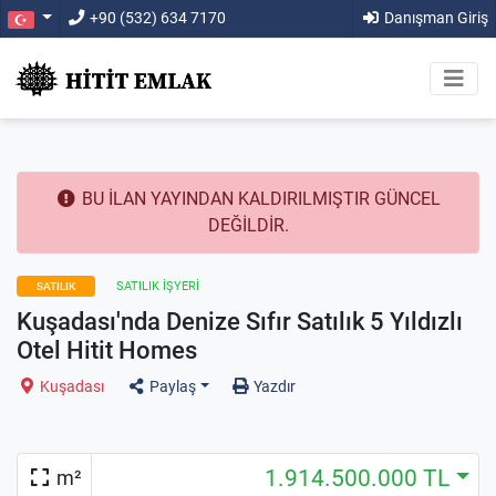
+90 (532) 634 7170
Danışman Giriş
BU İLAN YAYINDAN KALDIRILMIŞTIR GÜNCEL
DEĞİLDİR.
SATILIK İŞYERI
SATILIK
Kuşadası'nda Denize Sıfır Satılık 5 Yıldızlı
Otel Hitit Homes
Kuşadası
Paylaş
Yazdır
1.914.500.000 TL
m²