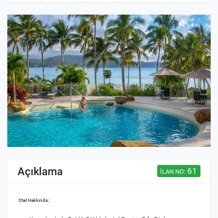
Açıklama
61
İLAN NO:
Otel Hakkında ;