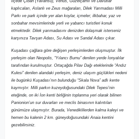
İlçede Çıban (Yavansu), Venüs, Güzelçamlı ve Davutlar
kaplıcaları, Aslanlı ve Zeus mağaraları, Dilek Yarımadası Milli
Parkı ve park içinde yer alan koylar, içmeler; ilkbahar, yaz ve
sonbahar mevsimlerinde yerli ve yabancı turistleri konuk
etmektedir. Dilek yarımadasını denizden dolaşmak isterseniz
karşınıza Tavşan Adası, Su Adası ve Sandal Adası çıkar.
Kuşadası çağlara göre değişen yerleşimlerden oluşmuştur. İlk
yerleşim olan Neopolis, “Yılancı Burnu” denilen yerde İonyalılar
tarafından kurulmuştur. Ortaçağda Pilav Dağı eteklerinde “Andız
Kulesi” denilen alandaki yerleşim, deniz ulaşım güçlükleri nedeni
ile bugünkü Kuşadası’nın bulunduğu “Skala Nova” adlı kente
kaymıştır. Milli parkın kuzeydoğusundaki Dilek Tepesi’nin
eteğinde, on iki İon kenti birliğinin toplanma yeri olarak bilinen
Panionion’un sur duvarları ve meclis binasının kalıntıları
günümüze ulaşmıştır. Burada, Venediklilerden kalma kaleyi ve
hemen bu kalenin 2 km. güneydoğusundaki Anaia kentini
gezebilirsiniz.