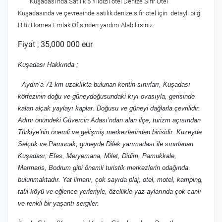
Kuşadası'nda Satılık 5 Yıldızlı otel Denize Sıfır Otel
Kuşadasında ve çevresinde satılık denize sıfır otel için detaylı bilği
Hitit Homes Emlak Ofisinden yardım Alabilirsiniz.
Fiyat ; 35,000 000 eur
Kuşadası Hakkında ;
Aydın’a 71 km uzaklıkta bulunan kentin sınırları, Kuşadası
körfezinin doğu ve güneydoğusundaki kıyı ovasıyla, gerisinde
kalan alçak yaylayı kaplar. Doğusu ve güneyi dağlarla çevrilidir.
Adını önündeki Güvercin Adası’ndan alan ilçe, turizm açısından
Türkiye’nin önemli ve gelişmiş merkezlerinden birisidir. Kuzeyde
Selçuk ve Pamucak, güneyde Dilek yarımadası ile sınırlanan
Kuşadası; Efes, Meryemana, Milet, Didim, Pamukkale,
Marmaris, Bodrum gibi önemli turistik merkezlerin odağında
bulunmaktadır. Yat limanı, çok sayıda plaj, otel, motel, kamping,
tatil köyü ve eğlence yerleriyle, özellikle yaz aylarında çok canlı
ve renkli bir yaşantı sergiler.