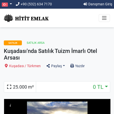
+90 (532) 634 7170
Danışman Giriş
SATILIK ARSA
SATILIK
Kuşadası'nda Satılık Tuizm İmarlı Otel
Arsası
Kuşadası / Türkmen
Paylaş
Yazdır
0 TL
25.000 m²