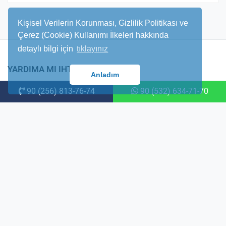
Kişisel Verilerin Korunması, Gizlilik Politikası ve
Çerez (Cookie) Kullanımı İlkeleri hakkında
detaylı bilgi için
tıklayınız
YARDIMA MI IHTIYACINIZ VAR?
Anladım
90 (256) 813-76-74
90 (532) 634-71-70
Size yardımcı olmaktan mutluluk duyarız. Danışmanlarımız size yardımcı
olmak için 7/24 hizmetinizdedir.
Efeler Mh. İmbat Cad. No ; 30 D/2 Aydin/Didim
info@hitithomes.com
+90 (532) 634 7170