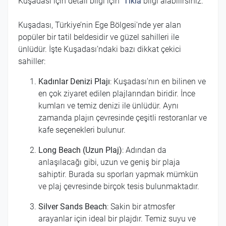
Kuşadası için detalı bilgi için
Tıkla
bilgi alabilirsiniz.
Kuşadası, Türkiye’nin Ege Bölgesi'nde yer alan
popüler bir tatil beldesidir ve güzel sahilleri ile
ünlüdür. İşte Kuşadası’ndaki bazı dikkat çekici
sahiller:
Kadınlar Denizi Plajı
: Kuşadası'nın en bilinen ve
en çok ziyaret edilen plajlarından biridir. İnce
kumları ve temiz denizi ile ünlüdür. Aynı
zamanda plajın çevresinde çeşitli restoranlar ve
kafe seçenekleri bulunur.
Long Beach (Uzun Plaj)
: Adından da
anlaşılacağı gibi, uzun ve geniş bir plaja
sahiptir. Burada su sporları yapmak mümkün
ve plaj çevresinde birçok tesis bulunmaktadır.
Silver Sands Beach
: Sakin bir atmosfer
arayanlar için ideal bir plajdır. Temiz suyu ve