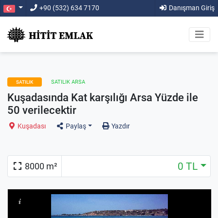
+90 (532) 634 7170
Danışman Giriş
SATILIK ARSA
SATILIK
Kuşadasında Kat karşılığı Arsa Yüzde ile
50 verilecektir
Kuşadası
Paylaş
Yazdır
0 TL
8000 m²