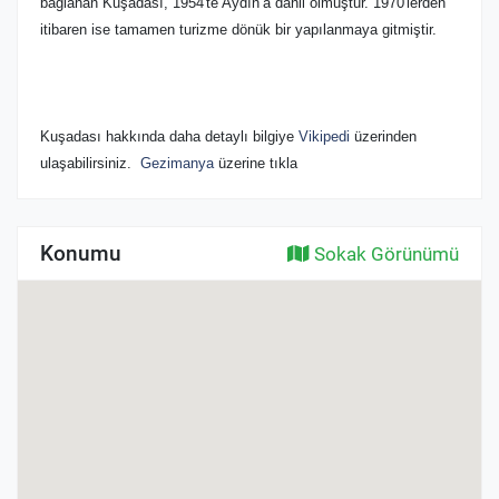
bağlanan Kuşadası, 1954'te Aydın’a dahil olmuştur. 1970'lerden
itibaren ise tamamen turizme dönük bir yapılanmaya gitmiştir.
Kuşadası hakkında daha detaylı bilgiye
Vikipedi
üzerinden
ulaşabilirsiniz.
Gezimanya
üzerine tıkla
Konumu
Sokak Görünümü