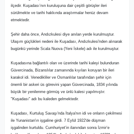
ilçedir. Kuşadası’nın kuruluşuna dair çeşitli görüşler ileri
sürülmekte ve tarihi hakkında araştırmalar henüz devam
etmektedir.
Şehir daha önce, Andızkulesi diye anılan yerde kurulmuştur.
Ulaşım güçlükleri nedeni ile Kuşadası, Andızkulesi'nden alınarak
bugünkü yerinde Scala Nuova (Yeni İskele) adı ile kurulmuştur.
Kuşadasına bağlantılı olan ve üzerinde tarihi kaleyi bulunduran
Güvercinada, Bizanslılar zamanında kıyıları koruyan bir ileri
karakol idi. Venedikliler ve Osmanlılar tarafından şehir için
önemli bir askeri üs görevini yapan Güvercinada, 1834 yılında
büyük bir yenilenme görmüş ve ünlü kalesi yapılmıştır.
"Kuşadası" adı bu kaleden gelmektedir.
Kuşadası, Kurtuluş Savaşı'nda İtalya'nın idi ve onların çekilmesi
ile Yunanistan'ın işgaline girdi. 7 Eylül 1922'de düşman
işgalinden kurtuldu. Cumhuriyet’in ilanından sonra İzmir’e