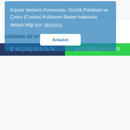
Kişisel Verilerin Korunması, Gizlilik Politikası ve
Çerez (Cookie) Kullanımı İlkeleri hakkında
detaylı bilgi için
tıklayınız
YARDIMA MI IHTIYACINIZ VAR?
Anladım
90 (256) 813-76-74
90 (532) 634-71-70
Size yardımcı olmaktan mutluluk duyarız. Danışmanlarımız size yardımcı
olmak için 7/24 hizmetinizdedir.
Efeler Mh. İmbat Cad. No ; 30 D/2 Aydin/Didim
info@hitithomes.com
+90 (532) 634 7170