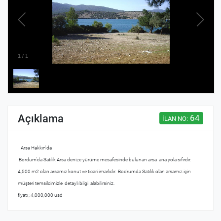
1
/
1
Açıklama
64
İLAN NO:
Arsa Hakkın'da
Bordum'da Satılık Arsa denize yürüme mesafesinde bulunan arsa ana yola sıfırdır.
4,500 m2 olan arsamız konut ve ticari imarlıdır. Bodrumda Satılık olan arsamız için
müşteri temsilcimizle detaylı bilgi alabilirsiniz.
fiyatı ; 4,000,000 usd