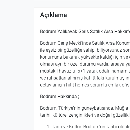
Açıklama
Bodrum Yalıkavak Geriş Satılık Arsa Hakkın'
Bodrum Geriş Mevki'inde Satılık Arsa Konum
ile eşsiz bir güzelliğe sahip biliyorsunuz so
konumuna bakarak yüksekte kaldığı için ve ö
olması ayrı bir özel durumu vardır. arsaya 
müstakil havuzlu 5+1 yatak odalı hamam sa
wc ruhsatları alınmış kat ittifakı kurulmuş i
detaylar için hitit homes sorumlu emlak ofis
Bodrum Hakkında ;
Bodrum, Türkiye'nin güneybatısında, Muğla ili
tarihi, kültürel zenginlikleri ve doğal güzelli
Tarih ve Kültür: Bodrum'un tarihi olduk