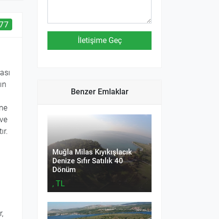
77
ası
ın
Benzer Emlaklar
ine
 ve
ır.
Muğla Milas Kıyıkışlacık
Denize Sıfır Satılık 40
Dönüm
, TL
r,