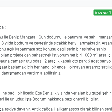
1
İLAN NO:
da ;
u ile Deniz Manzaralı Gün doğumu ile batımını ve sahil manzar
n 3 yıldır bodrum ve çevresinde sıcaklık her yıl artmaktadır. Arsan
nü açık kapanması söz konusu değil serin bir esintiye sahip
yapılan projede den bahsetmek istiyorum her biri 1000
m² arsa iç
una çamaşır ütü odası 2 araçlık kapalı oto park 6 adet banyo
nşaat başlamak için her hangi bir engelli olmayan arsamız satılıkt
i danışmandan yardım alabilirsiniz..
ne bağlı bir ilçedir. Ege Denizi kıyısında yer alan bu güzel şehir,
kleri ile ünlüdür. İşte Bodrum hakkında bazı önemli bilgiler.
ça eskiye dayanır. Antik çağda Halikarnassos olarak bilinen şehi