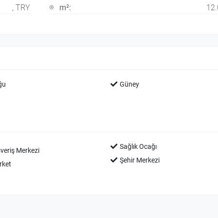
, TRY
m²:
12
ğu
Güney
Sağlık Ocağı
şveriş Merkezi
Şehir Merkezi
ket