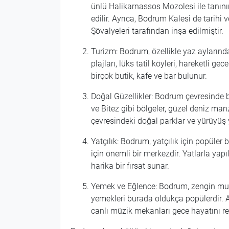
ünlü Halikarnassos Mozolesi ile tanını
edilir. Ayrıca, Bodrum Kalesi de tarihi 
Şövalyeleri tarafından inşa edilmiştir.
Turizm: Bodrum, özellikle yaz aylarında 
plajları, lüks tatil köyleri, hareketli 
birçok butik, kafe ve bar bulunur.
Doğal Güzellikler: Bodrum çevresinde b
ve Bitez gibi bölgeler, güzel deniz manz
çevresindeki doğal parklar ve yürüyüş y
Yatçılık: Bodrum, yatçılık için popüler
için önemli bir merkezdir. Yatlarla yap
harika bir fırsat sunar.
Yemek ve Eğlence: Bodrum, zengin mutfa
yemekleri burada oldukça popülerdir. Ay
canlı müzik mekanları gece hayatını ren