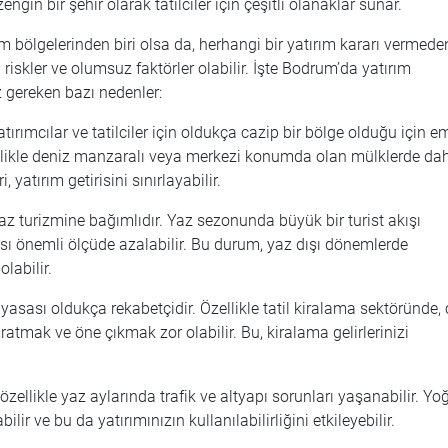
in bir şehir olarak tatilciler için çeşitli olanaklar sunar.
ım bölgelerinden biri olsa da, herhangi bir yatırım kararı vermede
iskler ve olumsuz faktörler olabilir. İşte Bodrum’da yatırım
ereken bazı nedenler:
ırımcılar ve tatilciler için oldukça cazip bir bölge olduğu için e
zellikle deniz manzaralı veya merkezi konumda olan mülklerde da
 yatırım getirisini sınırlayabilir.
z turizmine bağımlıdır. Yaz sezonunda büyük bir turist akışı
ısı önemli ölçüde azalabilir. Bu durum, yaz dışı dönemlerde
labilir.
sası oldukça rekabetçidir. Özellikle tatil kiralama sektöründe,
atmak ve öne çıkmak zor olabilir. Bu, kiralama gelirlerinizi
özellikle yaz aylarında trafik ve altyapı sorunları yaşanabilir. Yo
abilir ve bu da yatırımınızın kullanılabilirliğini etkileyebilir.