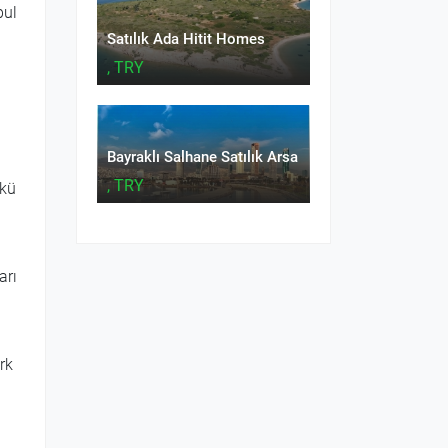
bul
Satılık Ada Hitit Homes
, TRY
Bayraklı Salhane Satılık Arsa
, TRY
ükü
arı
rk