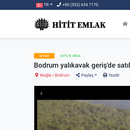
TR
+90 (532) 634 7170
SATILIK ARSA
SATILIK
Bodrum yalıkavak geriş'de satıl
Muğla / Bodrum
Paylaş
Yazdır