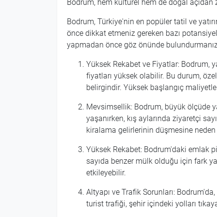
Bodrum, hem kültürel hem de doğal açıdan zeng
Bodrum, Türkiye'nin en popüler tatil ve yatır
önce dikkat etmeniz gereken bazı potansiyel r
yapmadan önce göz önünde bulundurmanız g
Yüksek Rekabet ve Fiyatlar: Bodrum, yat
fiyatları yüksek olabilir. Bu durum, ö
belirgindir. Yüksek başlangıç maliyetleri,
Mevsimsellik: Bodrum, büyük ölçüde ya
yaşanırken, kış aylarında ziyaretçi say
kiralama gelirlerinin düşmesine neden o
Yüksek Rekabet: Bodrum'daki emlak piya
sayıda benzer mülk olduğu için fark yar
etkileyebilir.
Altyapı ve Trafik Sorunları: Bodrum'da, 
turist trafiği, şehir içindeki yolları tıkay