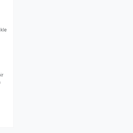
ikle
ir
n