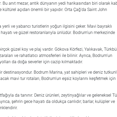
r. Bu anıt mezar, antik dünyanın yedi harikasından biri olarak ka
ve kültürel açıdan önemli bir yapıdır. Orta Çağ'da Saint John
yerli ve yabancı turistlerin yoğun ilgisini çeker. Mavi bayraklı
gece hayatı ve güzel restoranlarıyla ünlüdür. Bodrum'un merkezinde
irçok güzel koy ve plaj vardır. Gökova Körfezi, Yalıkavak, Türkb
araları ve rahatlatıcı atmosferleri ile bilinir. Ayrıca, Bodrum'un
olları da doğa severler için cazip kılmaktadır.
 bir destinasyondur. Bodrum Marina, yat sahipleri ve deniz tutkunl
ılacak mavi tur rotaları, Bodrum'un eşsiz koylarını keşfetmek için
ğıyla da tanınır. Deniz ürünleri, zeytinyağlılar ve geleneksel Tü
rıca, şehrin gece hayatı da oldukça canlıdır; barlar, kulüpler ve
klendirir.