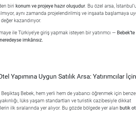
den biri
konum ve projeye hazır oluşudur
. Bu özel arsa, İstanbul’
 kalmıyor, aynı zamanda projelendirilmiş ve inşaata başlamaya u
değer kazandırıyor.
sermaye ile Türkiye’ye giriş yapmak isteyen bir yatırımcı —
Bebek’te
k neredeyse imkânsız.
tel Yapımına Uygun Satılık Arsa: Yatırımcılar İçi
lan Beşiktaş Bebek, hem yerli hem de yabancı öğrenmek için benze
 yakınlığı, lüks yaşam standartları ve turistik cazibesiyle dikkat
rin ilk sıralarında yer alıyor. Bu gözde bölgede yer alan
butik ot