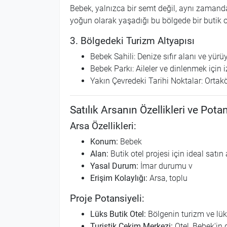
Bebek, yalnızca bir semt değil, aynı zamanda 
yoğun olarak yaşadığı bu bölgede bir butik ot
3. Bölgedeki Turizm Altyapısı
Bebek Sahili: Denize sıfır alanı ve yürüy
Bebek Parkı: Aileler ve dinlenmek için i
Yakın Çevredeki Tarihi Noktalar: Ortaköy
Satılık Arsanın Özellikleri ve Potan
Arsa Özellikleri:
Konum:
Bebek
Alan:
Butik otel projesi için ideal satın
Yasal Durum:
İmar durumu v
Erişim Kolaylığı:
Arsa, toplu
Proje Potansiyeli:
Lüks Butik Otel:
Bölgenin turizm ve lü
Turistik Çekim Merkezi:
Otel, Bebek'in 