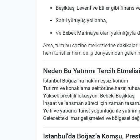
Beşiktaş, Levent ve Etiler gibi finans
Sahil yürüyüş yollarına
,
Ve
Bebek Marina’ya
olan yakınlığıyla d
Arsa, tüm bu cazibe merkezlerine
dakikalar 
hem turistler hem de iş dünyasından gelen mi
Neden Bu Yatırımı Tercih Etmelis
İstanbul Boğazı’na hakim eşsiz konum
Turizm ve konaklama sektörüne hazır, ruhsat
Yüksek prestijli lokasyon: Bebek, Beşiktaş
İnşaat ve lansman süreci için zaman tasarr
Yerli ve yabancı turist yoğunluğu ile yatırı
Gelecekteki imar gelişmeleri ve bölgesel değ
İstanbul’da Boğaz’a Komşu, Prestijl