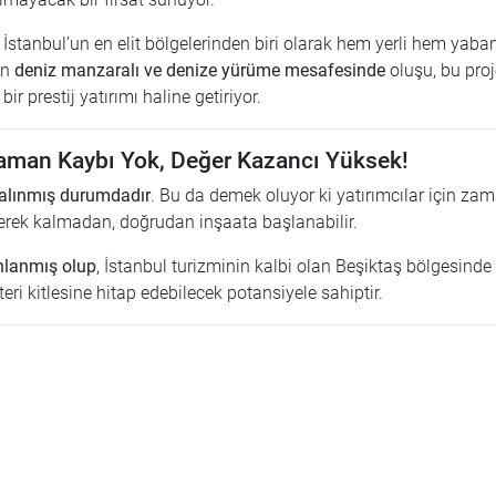
i, İstanbul’un en elit bölgelerinden biri olarak hem yerli hem yaba
ın
deniz manzaralı ve denize yürüme mesafesinde
oluşu, bu proj
r prestij yatırımı haline getiriyor.
 Zaman Kaybı Yok, Değer Kazancı Yüksek!
ı alınmış durumdadır
. Bu da demek oluyor ki yatırımcılar için za
erek kalmadan, doğrudan inşaata başlanabilir.
anlanmış olup
, İstanbul turizminin kalbi olan Beşiktaş bölgesinde
ri kitlesine hitap edebilecek potansiyele sahiptir.