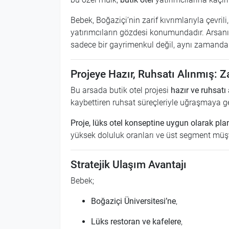
Bebek, Boğaziçi’nin zarif kıvrımlarıyla çevril
yatırımcıların gözdesi konumundadır. Arsan
sadece bir gayrimenkul değil, aynı zamanda bi
Projeye Hazır, Ruhsatı Alınmış:
Bu arsada butik otel projesi
hazır ve ruhsat
kaybettiren ruhsat süreçleriyle uğraşmaya g
Proje, lüks otel konseptine uygun olarak pl
yüksek doluluk oranları ve üst segment müşte
Stratejik Ulaşım Avantajı
Bebek;
Boğaziçi Üniversitesi’ne
,
Lüks restoran ve kafelere
,