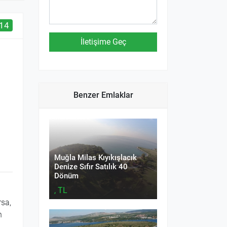
14
Benzer Emlaklar
Muğla Milas Kıyıkışlacık
Denize Sıfır Satılık 40
Dönüm
, TL
rsa,
n