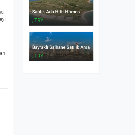
ncı
Satılık Ada Hitit Homes
eyi
, TRY
Bayraklı Salhane Satılık Arsa
man
, TRY