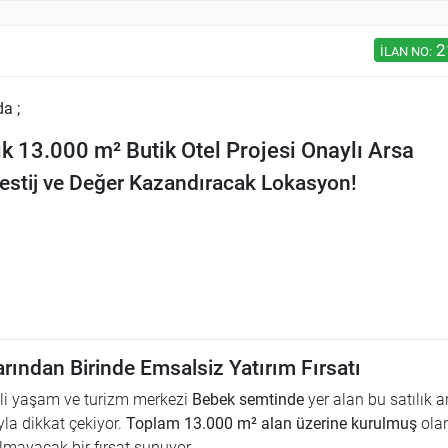
2
İLAN NO:
da ;
ık 13.000 m² Butik Otel Projesi Onaylı Arsa
restij ve Değer Kazandıracak Lokasyon!
rından Birinde Emsalsiz Yatırım Fırsatı
ijli yaşam ve turizm merkezi
Bebek semtinde
yer alan bu satılık a
la dikkat çekiyor.
Toplam 13.000 m² alan üzerine kurulmuş
ola
ılmayacak bir fırsat sunuyor.