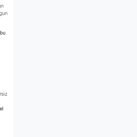
un
ygun
 bu
n
rsiz
el