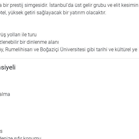
bir prestij simgesidir. İstanbul'da üst gelir grubu ve elit kesimin
el, yüksek getiri sağlayacak bir yatırım olacaktır.
üş yolları ile turu
zlenebilir bir dinlenme alanı
, Rumelihisarı ve Boğaziçi Üniversitesi gibi tarihi ve kültürel ye
siyeli
 alma
ks
denize sıfır konumu