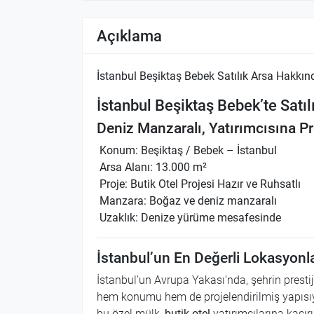
Açıklama
İstanbul Beşiktaş Bebek Satılık Arsa Hakkın
İstanbul Beşiktaş Bebek’te Satıl
Deniz Manzaralı, Yatırımcısına P
Konum: Beşiktaş / Bebek – İstanbul
Arsa Alanı: 13.000 m²
Proje: Butik Otel Projesi Hazır ve Ruhsatlı
Manzara: Boğaz ve deniz manzaralı
Uzaklık: Denize yürüme mesafesinde
İstanbul’un En Değerli Lokasyonla
İstanbul’un Avrupa Yakası’nda, şehrin prest
hem konumu hem de projelendirilmiş yapısıy
bu özel mülk,
butik otel
yatırımcılarına kaçır