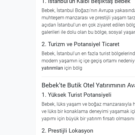
1. İstanbul'un Kalbi Beşiktaş Bebek
Bebek, İstanbul Boğazı'nın Avrupa yakasında 
muhteşem manzarası ve prestijli yaşam tarzıyl
açıdan İstanbul'un en çok ziyaret edilen böl
galerileri ile dolu olan bu bölge, sosyal yaş
2. Turizm ve Potansiyel Ticaret
Bebek, İstanbul'un en fazla turist bölgelerin
modern yaşamın iç içe geçiş ortamı nedeniy
yatırımları
için bölg
Bebek'te Butik Otel Yatırımının Av
1. Yüksek Turist Potansiyeli
Bebek, lüks yaşam ve boğaz manzarasıyla hem
ve lüks bir konaklama deneyimi yaşamak için
yapımı için büyük bir yatırım fırsatı olmasını
2. Prestijli Lokasyon