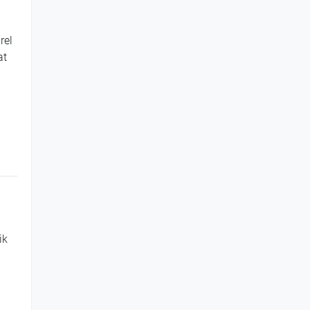
rel
at
ik