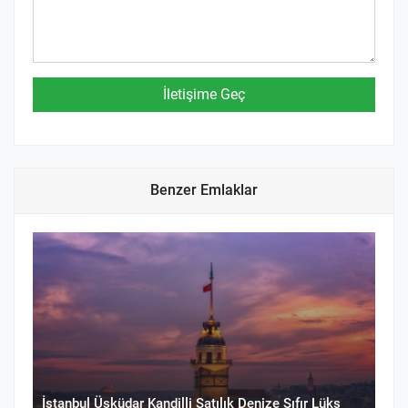
Benzer Emlaklar
İstanbul Üsküdar Kandilli Satılık Denize Sıfır Lüks