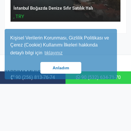
İstanbul Boğazda Denize Sıfır Satılık Yalı
, TRY
Kişisel Verilerin Korunması, Gizlilik Politikası ve
Çerez (Cookie) Kullanımı İlkeleri hakkında
detaylı bilgi için
tıklayınız
Anladım
YARDIMA MI IHTIYACINIZ VAR?
90 (256) 813-76-74
90 (532) 634-71-70
Size yardımcı olmaktan mutluluk duyarız. Danışmanlarımız size yardımcı
olmak için 7/24 hizmetinizdedir.
Efeler Mh. İmbat Cad. No ; 30 D/2 Aydin/Didim
info@hitithomes.com
+90 (532) 634 7170