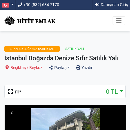
+90 (532) 634 7170
Danışman Giriş
SATILIK YALI
İSTANBUK BOĞAZDA SATILIK YALI
İstanbul Boğazda Denize Sıfır Satılık Yalı
Beşiktaş / Beykoz
Paylaş
Yazdır
0 TL
m²