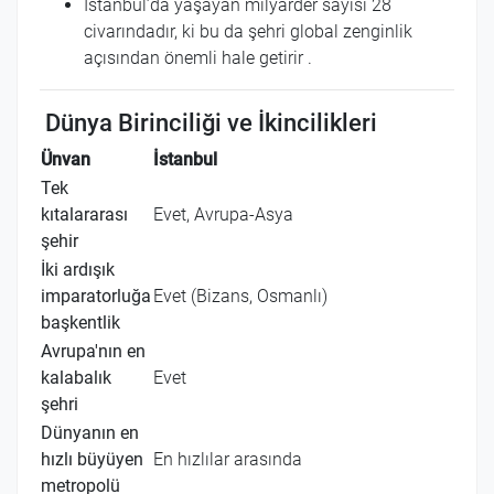
İstanbul’da yaşayan milyarder sayısı 28
civarındadır, ki bu da şehri global zenginlik
açısından önemli hale getirir
.
Dünya Birinciliği ve İkincilikleri
Ünvan
İstanbul
Tek
kıtalararası
Evet, Avrupa-Asya
şehir
İki ardışık
imparatorluğa
Evet (Bizans, Osmanlı)
başkentlik
Avrupa'nın en
kalabalık
Evet
şehri
Dünyanın en
hızlı büyüyen
En hızlılar arasında
metropolü