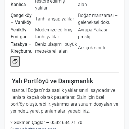
restore edilmiş
Kanlıca
alan
yalılar
Çengelköy
Boğaz manzarası +
Tarihi ahşap yalılar
– Vaniköy
geleneksel doku
Yeniköy –
Modernize edilmiş
Avrupa Yakası
Emirgan
tarihi yalılar
prestiji
Tarabya –
Deniz ulaşımı, büyük
Arz çok sınırlı
Kireçburnu
metrekareli alan
Yalı Portföyü ve Danışmanlık
İstanbul Boğazı’nda satılık yalılar sınırlı sayıdadır ve
ilanlara kapalı olarak pazarlanır. Sizin için özel
portföy oluşturabilir, yatırımcılara sunum dosyaları ve
yerinde ziyaret planlamaları yapabiliriz.
?
Gökmen Çağlar – 0532 634 71 70