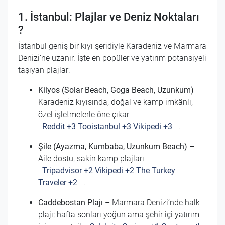
1. İstanbul: Plajlar ve Deniz Noktaları
?️
İstanbul geniş bir kıyı şeridiyle Karadeniz ve Marmara
Denizi’ne uzanır. İşte en popüler ve yatırım potansiyeli
taşıyan plajlar:
Kilyos (Solar Beach, Goga Beach, Uzunkum)
–
Karadeniz kıyısında, doğal ve kamp imkânlı,
özel işletmelerle öne çıkar
Reddit
+3
Tooistanbul
+3
Vikipedi
+3
.
Şile (Ayazma, Kumbaba, Uzunkum Beach)
–
Aile dostu, sakin kamp plajları
Tripadvisor
+2
Vikipedi
+2
The Turkey
Traveler
+2
.
Caddebostan Plajı
– Marmara Denizi’nde halk
plajı; hafta sonları yoğun ama şehir içi yatırım