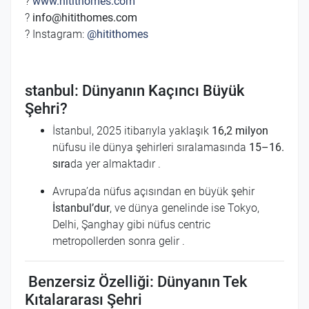
?
www.hitithomes.com
?
info@hitithomes.com
? Instagram:
@hitithomes
stanbul: Dünyanın Kaçıncı Büyük
Şehri?
İstanbul, 2025 itibarıyla yaklaşık
16,2 milyon
nüfusu ile dünya şehirleri sıralamasında
15–16.
sıra
da yer almaktadır
.
Avrupa’da nüfus açısından en büyük şehir
İstanbul’dur
, ve dünya genelinde ise Tokyo,
Delhi, Şanghay gibi nüfus centric
metropollerden sonra gelir
.
Benzersiz Özelliği: Dünyanın Tek
Kıtalararası Şehri