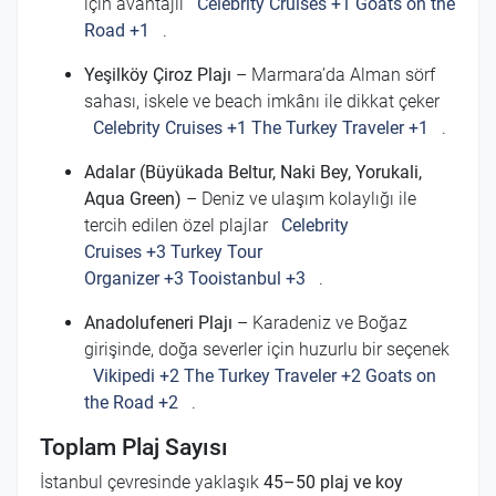
için avantajlı
Celebrity Cruises
+1
Goats on the
Road
+1
.
Yeşilköy Çiroz Plajı
– Marmara’da Alman sörf
sahası, iskele ve beach imkânı ile dikkat çeker
Celebrity Cruises
+1
The Turkey Traveler
+1
.
Adalar (Büyükada Beltur, Naki Bey, Yorukali,
Aqua Green)
– Deniz ve ulaşım kolaylığı ile
tercih edilen özel plajlar
Celebrity
Cruises
+3
Turkey Tour
Organizer
+3
Tooistanbul
+3
.
Anadolufeneri Plajı
– Karadeniz ve Boğaz
girişinde, doğa severler için huzurlu bir seçenek
Vikipedi
+2
The Turkey Traveler
+2
Goats on
the Road
+2
.
Toplam Plaj Sayısı
İstanbul çevresinde yaklaşık
45–50 plaj ve koy