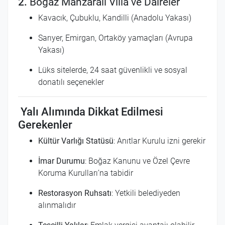
2.
Boğaz Manzaralı Villa ve Daireler
Kavacık, Çubuklu, Kandilli (Anadolu Yakası)
Sarıyer, Emirgan, Ortaköy yamaçları (Avrupa
Yakası)
Lüks sitelerde, 24 saat güvenlikli ve sosyal
donatılı seçenekler
Yalı Alımında Dikkat Edilmesi
Gerekenler
Kültür Varlığı Statüsü
: Anıtlar Kurulu izni gerekir
İmar Durumu
: Boğaz Kanunu ve Özel Çevre
Koruma Kurulları’na tabidir
Restorasyon Ruhsatı
: Yetkili belediyeden
alınmalıdır