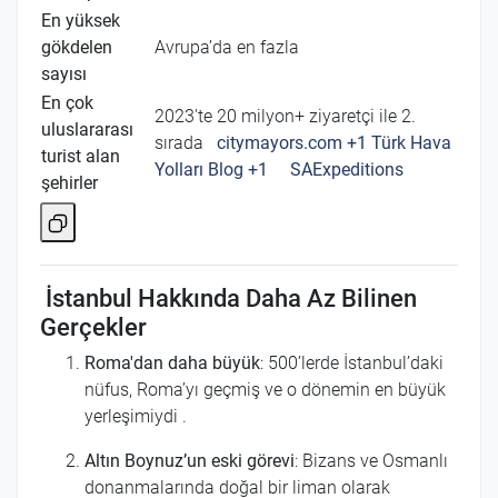
En yüksek
gökdelen
Avrupa’da en fazla
sayısı
En çok
2023'te 20 milyon+ ziyaretçi ile 2.
uluslararası
sırada
citymayors.com
+1
Türk Hava
turist alan
Yolları Blog
+1
SAExpeditions
şehirler
İstanbul Hakkında Daha Az Bilinen
Gerçekler
Roma'dan daha büyük
: 500’lerde İstanbul’daki
nüfus, Roma’yı geçmiş ve o dönemin en büyük
yerleşimiydi
.
Altın Boynuz’un eski görevi
: Bizans ve Osmanlı
donanmalarında doğal bir liman olarak