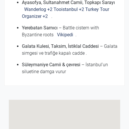
Ayasofya, Sultanahmet Camii, Topkapı Sarayı
Wanderlog
+2
Tooistanbul
+2
Turkey Tour
Organizer
+2
.
Yerebatan Sarnıcı
– Battle cistern with
Byzantine roots
Vikipedi
.
Galata Kulesi, Taksim, İstiklal Caddesi
– Galata
simgesi ve trafiğe kapalı cadde
.
Süleymaniye Camii & çevresi
– İstanbul’un
siluetine damga vurur