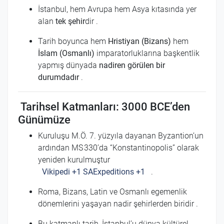
İstanbul, hem Avrupa hem Asya kıtasında yer
alan
tek şehir
dir
.
Tarih boyunca hem
Hristiyan (Bizans)
hem
İslam (Osmanlı)
imparatorluklarına başkentlik
yapmış dünyada
nadiren görülen bir
durumdadır
.
Tarihsel Katmanları: 3000 BCE’den
Günümüze
Kuruluşu M.Ö. 7. yüzyıla dayanan Byzantion’un
ardından MS 330’da “Konstantinopolis” olarak
yeniden kurulmuştur
Vikipedi
+1
SAExpeditions
+1
.
Roma, Bizans, Latin ve Osmanlı egemenlik
dönemlerini yaşayan nadir şehirlerden biridir
.
Bu katmanlı tarih, İstanbul’u dünya kültürel