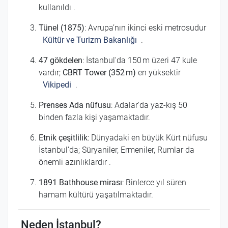
kullanıldı
.
Tünel (1875)
: Avrupa’nın ikinci eski metrosudur
Kültür ve Turizm Bakanlığı
.
47 gökdelen
: İstanbul'da 150 m üzeri 47 kule
vardır;
CBRT Tower (352 m)
en yüksektir
Vikipedi
.
Prenses Ada nüfusu
: Adalar'da yaz-kış 50
binden fazla kişi yaşamaktadır.
Etnik çeşitlilik
: Dünyadaki en büyük Kürt nüfusu
İstanbul’da; Süryaniler, Ermeniler, Rumlar da
önemli azınlıklardır
.
1891 Bathhouse mirası
: Binlerce yıl süren
hamam kültürü yaşatılmaktadır.
Neden İstanbul?