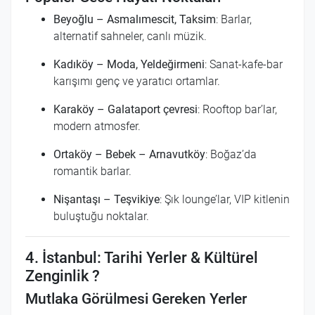
Beyoğlu – Asmalımescit, Taksim
: Barlar,
alternatif sahneler, canlı müzik.
Kadıköy – Moda, Yeldeğirmeni
: Sanat-kafe-bar
karışımı genç ve yaratıcı ortamlar.
Karaköy – Galataport çevresi
: Rooftop bar’lar,
modern atmosfer.
Ortaköy – Bebek – Arnavutköy
: Boğaz’da
romantik barlar.
Nişantaşı – Teşvikiye
: Şık lounge’lar, VIP kitlenin
buluştuğu noktalar.
4. İstanbul: Tarihi Yerler & Kültürel
Zenginlik ?️
Mutlaka Görülmesi Gereken Yerler