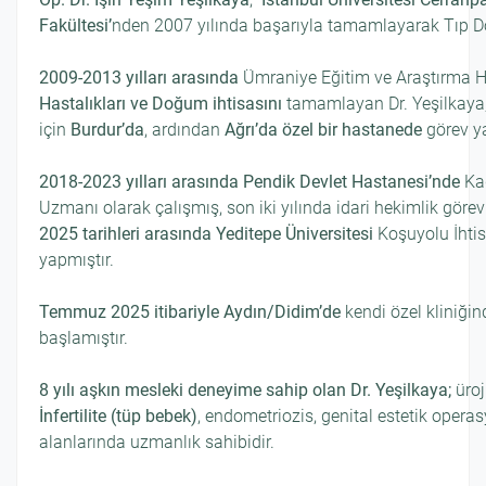
Fakültesi’
nden 2007 yılında başarıyla tamamlayarak Tıp Do
2009-2013 yılları arasında
Ümraniye Eğitim ve Araştırma 
Hastalıkları ve Doğum ihtisasını
tamamlayan Dr. Yeşilkaya
için
Burdur’da
, ardından
Ağrı’da özel bir hastanede
görev ya
2018-2023 yılları arasında Pendik Devlet Hastanesi’nde
Kad
Uzmanı olarak çalışmış, son iki yılında idari hekimlik görev
2025 tarihleri arasında Yeditepe Üniversitesi
Koşuyolu İhti
yapmıştır.
Temmuz 2025 itibariyle Aydın/Didim’de
kendi özel kliniği
başlamıştır.
8 yılı aşkın mesleki deneyime sahip olan Dr. Yeşilkaya;
üroj
İnfertilite (tüp bebek)
, endometriozis, genital estetik oper
alanlarında uzmanlık sahibidir.