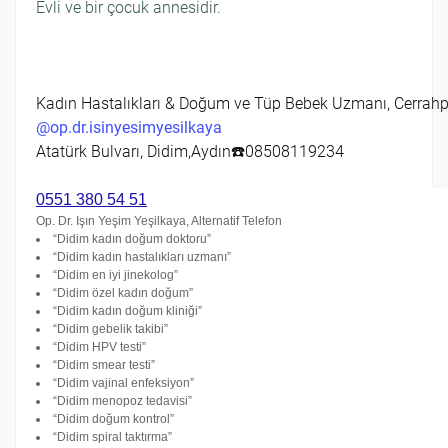
Evli ve bir çocuk annesidir.
Kadın Hastalıkları & Doğum ve Tüp Bebek Uzmanı, Cerrahpa
@op.dr.isinyesimyesilkaya
Atatürk Bulvarı, Didim,Aydın☎️08508119234
0551 380 54 51
Op. Dr. Işın Yeşim Yeşilkaya, Alternatif Telefon
“Didim kadın doğum doktoru”
“Didim kadın hastalıkları uzmanı”
“Didim en iyi jinekolog”
“Didim özel kadın doğum”
“Didim kadın doğum kliniği”
“Didim gebelik takibi”
“Didim HPV testi”
“Didim smear testi”
“Didim vajinal enfeksiyon”
“Didim menopoz tedavisi”
“Didim doğum kontrol”
“Didim spiral taktırma”