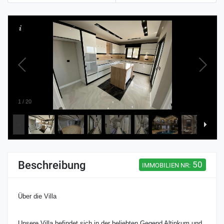
1
/
20
Beschreibung
50
IMMOBILIEN NR:
Über die Villa
Unsere Villa befindet sich in der beliebten Gegend Altinkum und