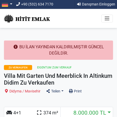
+90 (532) 634 7170
Danışman Einloggen
BU İLAN YAYINDAN KALDIRILMIŞTIR GÜNCEL
DEĞİLDİR.
EIGENTUM ZUM VERKAUF
ZU VERKAUFEN
Villa Mit Garten Und Meerblick In Altinkum
Didim Zu Verkaufen
Didyma / Mavisehir
Teilen
Print
8.000.000 TL
4+1
374 m²