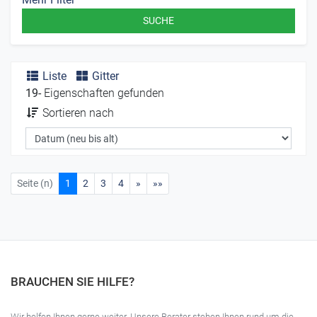
SUCHE
Liste
Gitter
19-
Eigenschaften gefunden
Sortieren nach
Seite (n)
1
2
3
4
»
»»
BRAUCHEN SIE HILFE?
Wir helfen Ihnen gerne weiter. Unsere Berater stehen Ihnen rund um die